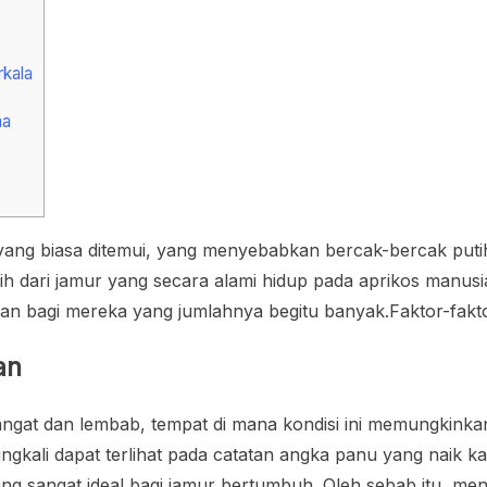
rkala
ma
 yang biasa ditemui, yang menyebabkan bercak-bercak putih
bih dari jamur yang secara alami hidup pada aprikos manu
an bagi mereka yang jumlahnya begitu banyak.Faktor-fakto
an
 hangat dan lembab, tempat di mana kondisi ini memungkin
ngkali dapat terlihat pada catatan angka panu yang naik 
g sangat ideal bagi jamur bertumbuh. Oleh sebab itu, men