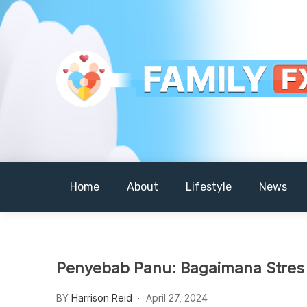
Skip
to
content
Your Daily Dose of Family Wisdom
Familyfx
Home
About
Lifestyle
News
Penyebab Panu: Bagaimana Stres 
BY
Harrison Reid
April 27, 2024