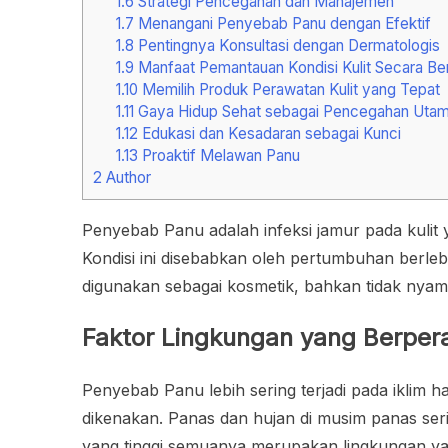
1.6
Strategi Pencegahan dan Manajemen
1.7
Menangani Penyebab Panu dengan Efektif
1.8
Pentingnya Konsultasi dengan Dermatologis
1.9
Manfaat Pemantauan Kondisi Kulit Secara Be
1.10
Memilih Produk Perawatan Kulit yang Tepat
1.11
Gaya Hidup Sehat sebagai Pencegahan Uta
1.12
Edukasi dan Kesadaran sebagai Kunci
1.13
Proaktif Melawan Panu
2
Author
Penyebab Panu adalah infeksi jamur pada kulit
Kondisi ini disebabkan oleh pertumbuhan berle
digunakan sebagai kosmetik, bahkan tidak nyam
Faktor Lingkungan yang Berper
Penyebab Panu lebih sering terjadi pada iklim
dikenakan. Panas dan hujan di musim panas seri
yang tinggi semuanya merupakan lingkungan yan