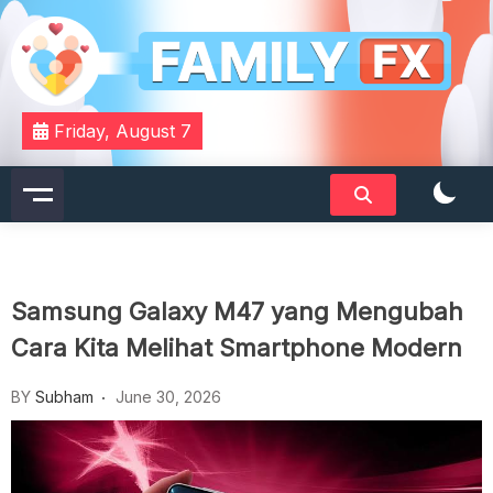
Skip
to
content
Your Daily Dose of Family Wisdom
Familyfx
Friday, August 7
Samsung Galaxy M47 yang Mengubah
Cara Kita Melihat Smartphone Modern
BY
Subham
June 30, 2026