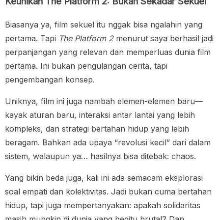
Keunikan The Platform 2: Bukan Sekadar Sekuel
Biasanya ya, film sekuel itu nggak bisa ngalahin yang
pertama. Tapi
The Platform 2
menurut saya berhasil jadi
perpanjangan yang relevan dan memperluas dunia film
pertama. Ini bukan pengulangan cerita, tapi
pengembangan konsep.
Uniknya, film ini juga nambah elemen-elemen baru—
kayak aturan baru, interaksi antar lantai yang lebih
kompleks, dan strategi bertahan hidup yang lebih
beragam. Bahkan ada upaya “revolusi kecil” dari dalam
sistem, walaupun ya… hasilnya bisa ditebak: chaos.
Yang bikin beda juga, kali ini ada semacam eksplorasi
soal empati dan kolektivitas. Jadi bukan cuma bertahan
hidup, tapi juga mempertanyakan: apakah solidaritas
masih mungkin di dunia yang begitu brutal? Dan