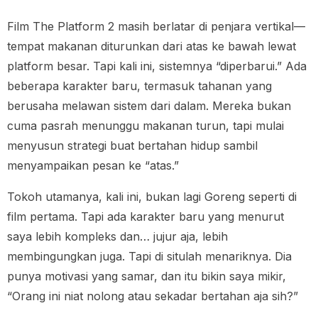
Film The Platform 2 masih berlatar di penjara vertikal—
tempat makanan diturunkan dari atas ke bawah lewat
platform besar. Tapi kali ini, sistemnya “diperbarui.” Ada
beberapa karakter baru, termasuk tahanan yang
berusaha melawan sistem dari dalam. Mereka bukan
cuma pasrah menunggu makanan turun, tapi mulai
menyusun strategi buat bertahan hidup sambil
menyampaikan pesan ke “atas.”
Tokoh utamanya, kali ini, bukan lagi Goreng seperti di
film pertama. Tapi ada karakter baru yang menurut
saya lebih kompleks dan… jujur aja, lebih
membingungkan juga. Tapi di situlah menariknya. Dia
punya motivasi yang samar, dan itu bikin saya mikir,
“Orang ini niat nolong atau sekadar bertahan aja sih?”