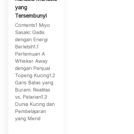
yang
Tersembunyi
Contents1 Miyo
Sasaki: Gadis
dengan Energi
Berlebih1.1
Pertemuan A
Whisker Away
dengan Penjual
Topeng Kucing1.2
Garis Batas yang
Buram: Realitas
vs. Pelarian1.3
Dunia Kucing dan
Pembelajaran
yang Mend