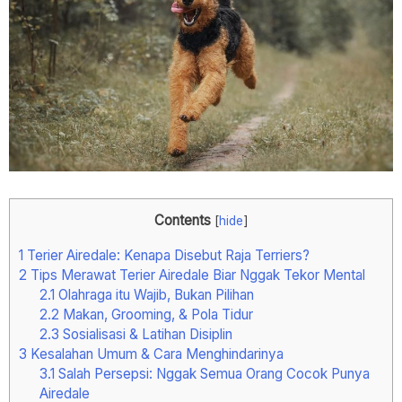
Contents
[
hide
]
1
Terier Airedale: Kenapa Disebut Raja Terriers?
2
Tips Merawat Terier Airedale Biar Nggak Tekor Mental
2.1
Olahraga itu Wajib, Bukan Pilihan
2.2
Makan, Grooming, & Pola Tidur
2.3
Sosialisasi & Latihan Disiplin
3
Kesalahan Umum & Cara Menghindarinya
3.1
Salah Persepsi: Nggak Semua Orang Cocok Punya
Airedale