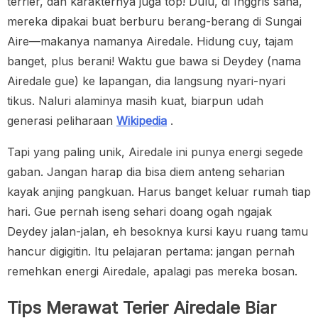
terrier, dan karakternya juga top! Dulu, di Inggris sana,
mereka dipakai buat berburu berang-berang di Sungai
Aire—makanya namanya Airedale. Hidung cuy, tajam
banget, plus berani! Waktu gue bawa si Deydey (nama
Airedale gue) ke lapangan, dia langsung nyari-nyari
tikus. Naluri alaminya masih kuat, biarpun udah
generasi peliharaan
Wikipedia
.
Tapi yang paling unik, Airedale ini punya energi segede
gaban. Jangan harap dia bisa diem anteng seharian
kayak anjing pangkuan. Harus banget keluar rumah tiap
hari. Gue pernah iseng sehari doang ogah ngajak
Deydey jalan-jalan, eh besoknya kursi kayu ruang tamu
hancur digigitin. Itu pelajaran pertama: jangan pernah
remehkan energi Airedale, apalagi pas mereka bosan.
Tips Merawat Terier Airedale Biar