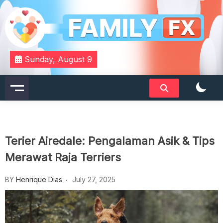
Skip
to
content
Your Daily Dose of Family Wisdom
Familyfx
Sunday, August 9
Terier Airedale: Pengalaman Asik & Tips
Merawat Raja Terriers
BY
Henrique Dias
July 27, 2025