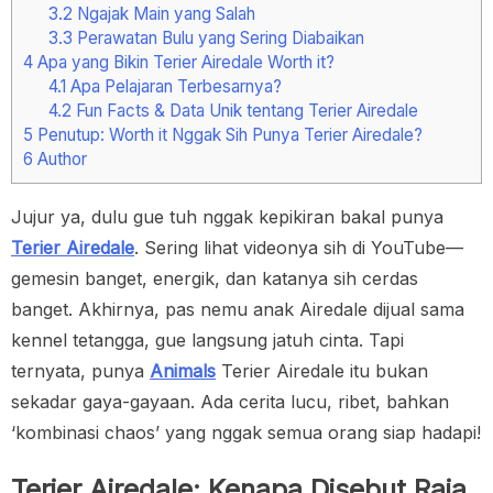
3.2
Ngajak Main yang Salah
3.3
Perawatan Bulu yang Sering Diabaikan
4
Apa yang Bikin Terier Airedale Worth it?
4.1
Apa Pelajaran Terbesarnya?
4.2
Fun Facts & Data Unik tentang Terier Airedale
5
Penutup: Worth it Nggak Sih Punya Terier Airedale?
6
Author
Jujur ya, dulu gue tuh nggak kepikiran bakal punya
Terier Airedale
. Sering lihat videonya sih di YouTube—
gemesin banget, energik, dan katanya sih cerdas
banget. Akhirnya, pas nemu anak Airedale dijual sama
kennel tetangga, gue langsung jatuh cinta. Tapi
ternyata, punya
Animals
Terier Airedale itu bukan
sekadar gaya-gayaan. Ada cerita lucu, ribet, bahkan
‘kombinasi chaos’ yang nggak semua orang siap hadapi!
Terier Airedale: Kenapa Disebut Raja