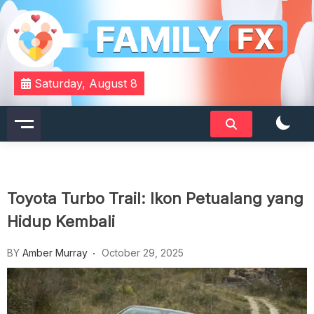
Skip
to
content
Your Daily Dose of Family Wisdom
Familyfx
Saturday, August 8
Toyota Turbo Trail: Ikon Petualang yang
Hidup Kembali
BY
Amber Murray
October 29, 2025