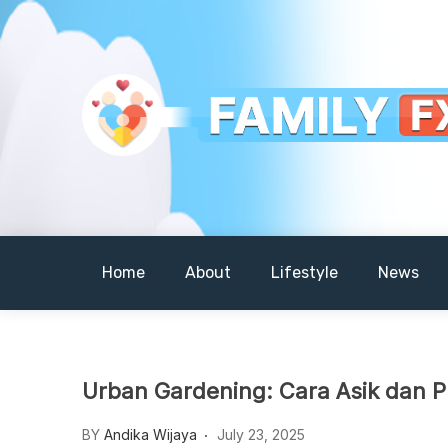
Skip
to
content
Your Daily Dose of Family Wisdom
Familyfx
Home
About
Lifestyle
News
Urban Gardening: Cara Asik dan 
BY
Andika Wijaya
July 23, 2025