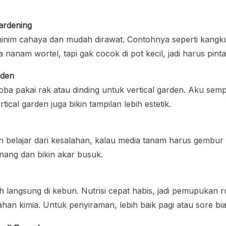
ardening
minim cahaya dan mudah dirawat. Contohnya seperti kangk
anam wortel, tapi gak cocok di pot kecil, jadi harus pintar
rden
ba pakai rak atau dinding untuk vertical garden. Aku sempa
tical garden juga bikin tampilan lebih estetik.
 belajar dari kesalahan, kalau media tanam harus gembur da
nang dan bikin akar busuk.
 langsung di kebun. Nutrisi cepat habis, jadi pemupukan r
han kimia. Untuk penyiraman, lebih baik pagi atau sore bi