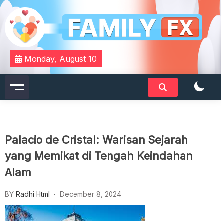
Skip
to
content
Your Daily Dose of Family Wisdom
Familyfx
Monday, August 10
Palacio de Cristal: Warisan Sejarah
yang Memikat di Tengah Keindahan
Alam
BY
Radhi Html
December 8, 2024