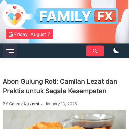
Skip
to
content
Your Daily Dose of Family Wisdom
Familyfx
Friday, August 7
Abon Gulung Roti: Camilan Lezat dan
Praktis untuk Segala Kesempatan
BY
Gaurav Kulkarni
January 18, 2025