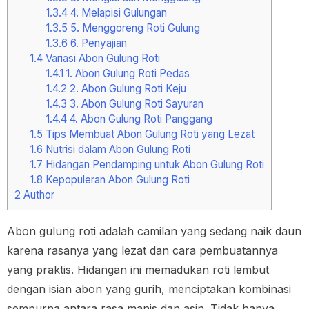
1.3.4
4. Melapisi Gulungan
1.3.5
5. Menggoreng Roti Gulung
1.3.6
6. Penyajian
1.4
Variasi Abon Gulung Roti
1.4.1
1. Abon Gulung Roti Pedas
1.4.2
2. Abon Gulung Roti Keju
1.4.3
3. Abon Gulung Roti Sayuran
1.4.4
4. Abon Gulung Roti Panggang
1.5
Tips Membuat Abon Gulung Roti yang Lezat
1.6
Nutrisi dalam Abon Gulung Roti
1.7
Hidangan Pendamping untuk Abon Gulung Roti
1.8
Kepopuleran Abon Gulung Roti
2
Author
Abon gulung roti adalah camilan yang sedang naik daun
karena rasanya yang lezat dan cara pembuatannya
yang praktis. Hidangan ini memadukan roti lembut
dengan isian abon yang gurih, menciptakan kombinasi
sempurna antara rasa manis dan asin. Tidak hanya