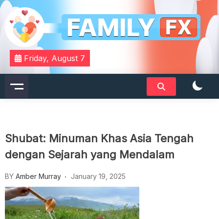
Skip
to
content
Your Daily Dose of Family Wisdom
Familyfx
Friday, August 7
Shubat: Minuman Khas Asia Tengah
dengan Sejarah yang Mendalam
BY
Amber Murray
January 19, 2025