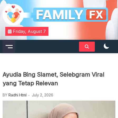
Skip
to
content
Your Daily Dose of Family Wisdom
Familyfx
Friday, August 7
Ayudia Bing Slamet, Selebgram Viral
yang Tetap Relevan
BY
Radhi Html
July 2, 2026