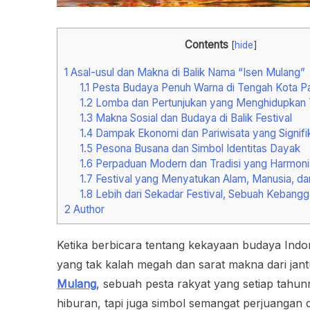
Contents
[
hide
]
1
Asal-usul dan Makna di Balik Nama “Isen Mulang”
1.1
Pesta Budaya Penuh Warna di Tengah Kota P
1.2
Lomba dan Pertunjukan yang Menghidupkan T
1.3
Makna Sosial dan Budaya di Balik Festival
1.4
Dampak Ekonomi dan Pariwisata yang Signifi
1.5
Pesona Busana dan Simbol Identitas Dayak
1.6
Perpaduan Modern dan Tradisi yang Harmoni
1.7
Festival yang Menyatukan Alam, Manusia, dan 
1.8
Lebih dari Sekadar Festival, Sebuah Kebang
2
Author
Ketika berbicara tentang kekayaan budaya Indon
yang tak kalah megah dan sarat makna dari jan
Mulang
, sebuah pesta rakyat yang setiap tahu
hiburan, tapi juga simbol semangat perjuangan