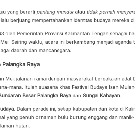
ju yang berarti
pantang mundur
atau
tidak pernah menyer
lalu berjuang mempertahankan identitas budaya mereka di
1993 oleh Pemerintah Provinsi Kalimantan Tengah sebagai b
3 Mei. Seiring waktu, acara ini berkembang menjadi agenda
rbagai daerah dan mancanegara.
a Palangka Raya
n Mei: jalanan ramai dengan masyarakat berpakaian adat D
ana-mana. Itulah suasana khas Festival Budaya Isen Mula
Bundaran Besar Palangka Raya
dan
Sungai Kahayan
.
budaya
. Dalam parade ini, setiap kabupaten dan kota di K
onal yang penuh ornamen bulu burung enggang dan manik-
laman hutan.