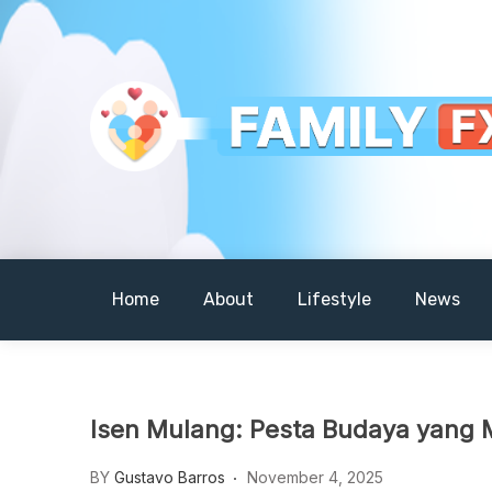
Skip
to
content
Your Daily Dose of Family Wisdom
Familyfx
Home
About
Lifestyle
News
Isen Mulang: Pesta Budaya yang M
BY
Gustavo Barros
November 4, 2025