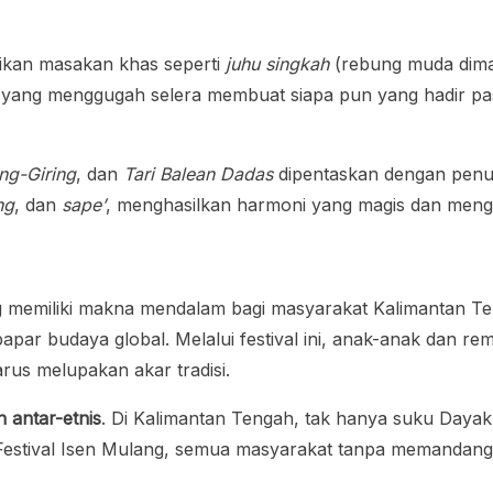
jikan masakan khas seperti
juhu singkah
(rebung muda dima
ang menggugah selera membuat siapa pun yang hadir pasti
ing-Giring
, dan
Tari Balean Dadas
dipentaskan dengan penuh
ng
, dan
sape’
, menghasilkan harmoni yang magis dan men
ng memiliki makna mendalam bagi masyarakat Kalimantan Te
apar budaya global. Melalui festival ini, anak-anak dan re
us melupakan akar tradisi.
 antar-etnis
. Di Kalimantan Tengah, tak hanya suku Dayak 
 Festival Isen Mulang, semua masyarakat tanpa memandang