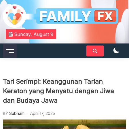
Skip
to
content
Your Daily Dose of Family Wisdom
Familyfx
Sunday, August 9
Tari Serimpi: Keanggunan Tarian
Keraton yang Menyatu dengan Jiwa
dan Budaya Jawa
BY
Subham
April 17, 2025