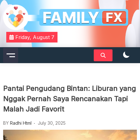
Skip
to
content
Your Daily Dose of Family Wisdom
Familyfx
Friday, August 7
Pantai Pengudang Bintan: Liburan yang
Nggak Pernah Saya Rencanakan Tapi
Malah Jadi Favorit
BY
Radhi Html
July 30, 2025