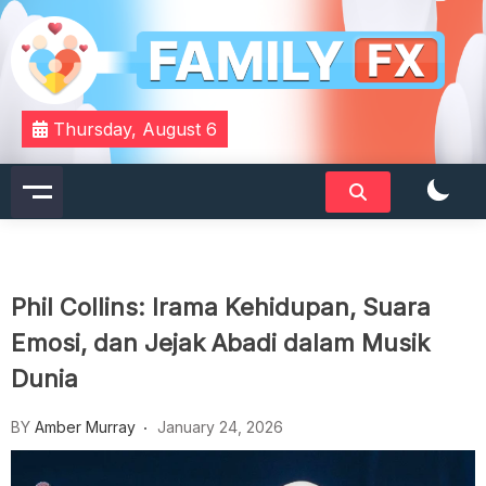
Skip
to
content
Your Daily Dose of Family Wisdom
Familyfx
Thursday, August 6
Phil Collins: Irama Kehidupan, Suara
Emosi, dan Jejak Abadi dalam Musik
Dunia
BY
Amber Murray
January 24, 2026