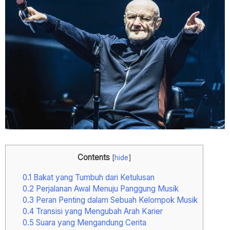
Contents
[
hide
]
0.1
Bakat yang Tumbuh dari Ketulusan
0.2
Perjalanan Awal Menuju Panggung Musik
0.3
Peran Penting dalam Sebuah Kelompok Musik
0.4
Transisi yang Mengubah Arah Karier
0.5
Suara yang Mengandung Cerita